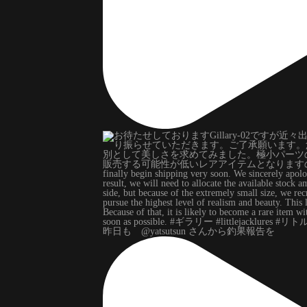
昨日も @yatsutsun さんから釣果報告を