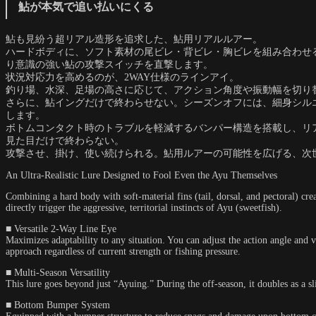
鮎が本気で追い払いにくる
鮎も見紛う超リアル造形を追求した、鮎用リアルルアー。
ハードボディに、ソフト素材の尾ビレ・背ビレ・胸ビレを組み合わせ
り意識の強い鮎の攻撃スイッチを直撃します。
状況対応力を高めるのが、2WAY仕様のラインアイ。
釣り場、水深、足場の高さに応じて、アクション角度や振動幅を切り
さらに、鮎イングだけで終わらせない。シーズンオフには、細身シル
します。
ボトムコンタクト時のトラブルを軽減するバンパー構造を搭載し、リ
見た目だけで終わらない。
攻撃させ、掛け、使い続けられる。鮎用ルアーの可能性を広げる、次
An Ultra-Realistic Lure Designed to Fool Even the Ayu Themselves
Combining a hard body with soft-material fins (tail, dorsal, and pectoral) cre
directly trigger the aggressive, territorial instincts of Ayu (sweetfish).
■ Versatile 2-Way Line Eye
Maximizes adaptability to any situation. You can adjust the action angle and v
approach regardless of current strength or fishing pressure.
■ Multi-Season Versatility
This lure goes beyond just “Ayuing.” During the off-season, it doubles as a sli
■ Bottom Bumper System