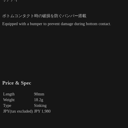
ボトムコンタクト時の破損を防ぐバンパー搭載
Equipped with a bumper to prevent damage during bottom contact.
Price & Spec
Length
90mm
Weight
18.2g
Type
Sinking
JPY(tax excluded)
JPY 1,980