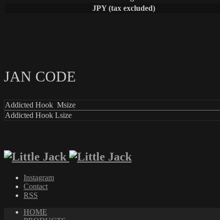
JPY (tax excluded)
JAN CODE
Addicted Hook Msize
Addicted Hook Lsize
Instagram
Contact
RSS
HOME