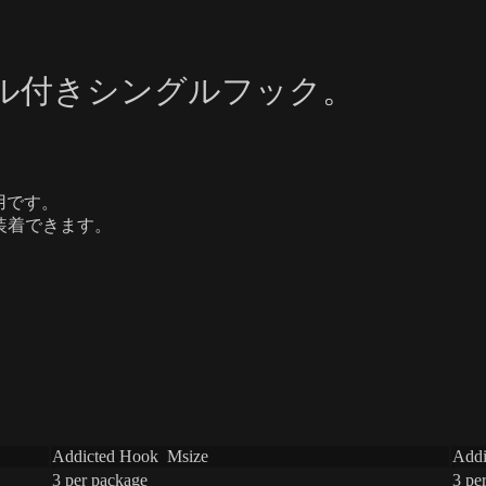
ティンセル付きシングルフック。
0g用です。
にも装着できます。
Addicted Hook Msize
Addi
3 per package
3 pe