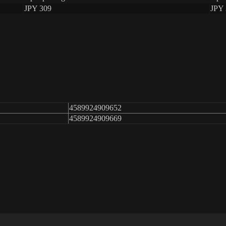
JPY 309
JPY 
4589924909652
4589924909669