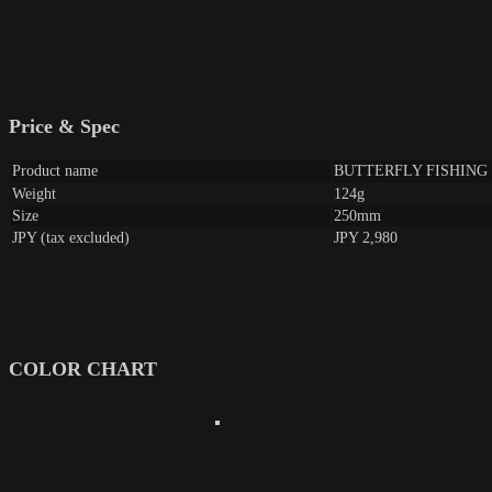
Price & Spec
Product name
BUTTERFLY FISH
Weight
124g
Size
250mm
JPY (tax excluded)
JPY 2,980
COLOR CHART